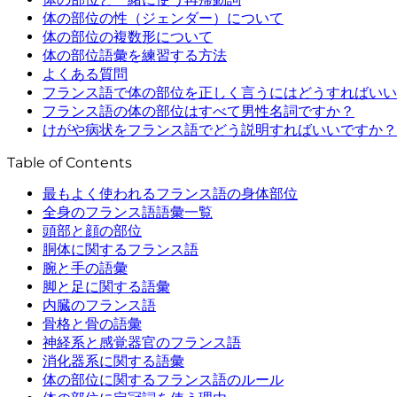
体の部位の性（ジェンダー）について
体の部位の複数形について
体の部位語彙を練習する方法
よくある質問
フランス語で体の部位を正しく言うにはどうすればいい
フランス語の体の部位はすべて男性名詞ですか？
けがや病状をフランス語でどう説明すればいいですか？
Table of Contents
最もよく使われるフランス語の身体部位
全身のフランス語語彙一覧
頭部と顔の部位
胴体に関するフランス語
腕と手の語彙
脚と足に関する語彙
内臓のフランス語
骨格と骨の語彙
神経系と感覚器官のフランス語
消化器系に関する語彙
体の部位に関するフランス語のルール