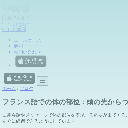
🇯🇵
日本語
🇺🇸
English
🇯🇵
日本語
ユースケース
機能
お問い合わせ
ホーム
›
ブログ
フランス語での体の部位：頭の先から
日常会話やメッセージで体の部位を表現する必要が出てくる
すぐに練習できるようにしています。