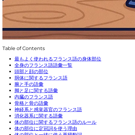
Table of Contents
最もよく使われるフランス語の身体部位
全身のフランス語語彙一覧
頭部と顔の部位
胴体に関するフランス語
腕と手の語彙
脚と足に関する語彙
内臓のフランス語
骨格と骨の語彙
神経系と感覚器官のフランス語
消化器系に関する語彙
体の部位に関するフランス語のルール
体の部位に定冠詞を使う理由
体の部位と一緒に使う再帰動詞